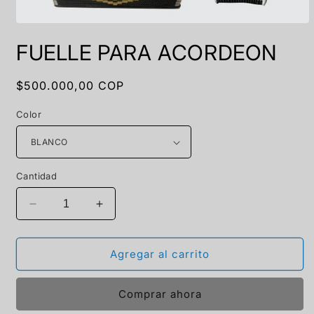
Abrir
elemento
FUELLE PARA ACORDEON
multimedia
1
en
una
Precio
$500.000,00 COP
ventana
habitual
modal
Color
Cantidad
Reducir
Aumentar
cantidad
cantidad
para
para
FUELLE
FUELLE
Agregar al carrito
PARA
PARA
ACORDEON
ACORDEON
Comprar ahora