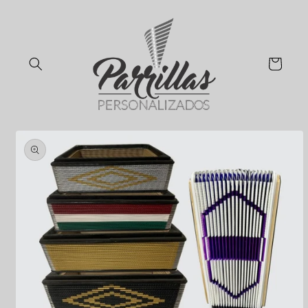
Ir
directamente
al contenido
Carrito
Ir
directamente
a la
información
del producto